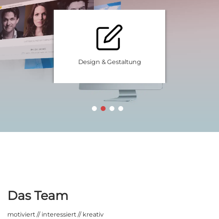
n & Gestaltung
Schnittstellen & 
Das Team
motiviert // interessiert // kreativ