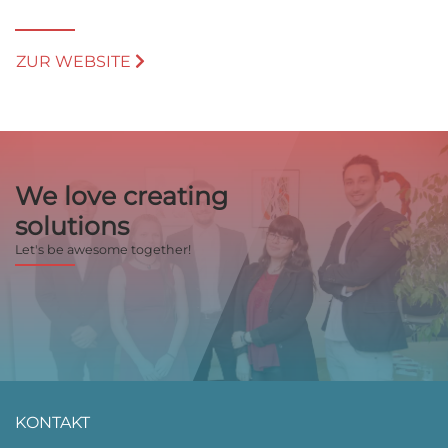
ZUR WEBSITE
We love creating
solutions
Let's be awesome together!
KONTAKT