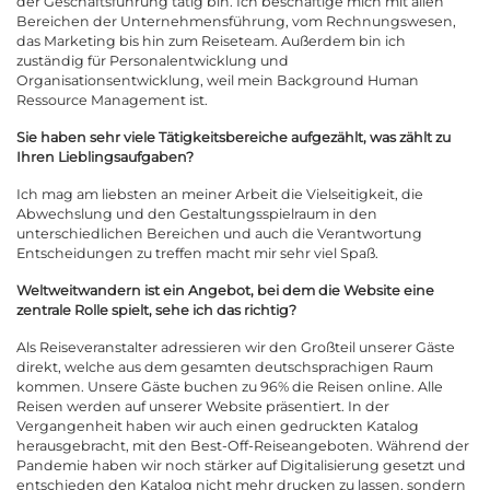
der Geschäftsführung tätig bin. Ich beschäftige mich mit allen
Bereichen der Unternehmensführung, vom Rechnungswesen,
das Marketing bis hin zum Reiseteam. Außerdem bin ich
zuständig für Personalentwicklung und
Organisationsentwicklung, weil mein Background Human
Ressource Management ist.
Sie haben sehr viele Tätigkeitsbereiche aufgezählt, was zählt zu
Ihren Lieblingsaufgaben?
Ich mag am liebsten an meiner Arbeit die Vielseitigkeit, die
Abwechslung und den Gestaltungsspielraum in den
unterschiedlichen Bereichen und auch die Verantwortung
Entscheidungen zu treffen macht mir sehr viel Spaß.
Weltweitwandern ist ein Angebot, bei dem die Website eine
zentrale Rolle spielt, sehe ich das richtig?
Als Reiseveranstalter adressieren wir den Großteil unserer Gäste
direkt, welche aus dem gesamten deutschsprachigen Raum
kommen. Unsere Gäste buchen zu 96% die Reisen online. Alle
Reisen werden auf unserer Website präsentiert. In der
Vergangenheit haben wir auch einen gedruckten Katalog
herausgebracht, mit den Best-Off-Reiseangeboten. Während der
Pandemie haben wir noch stärker auf Digitalisierung gesetzt und
entschieden den Katalog nicht mehr drucken zu lassen, sondern