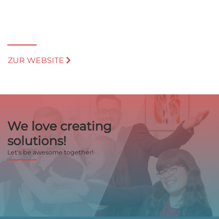
ZUR WEBSITE
We love creating
solutions!
Let's be awesome together!