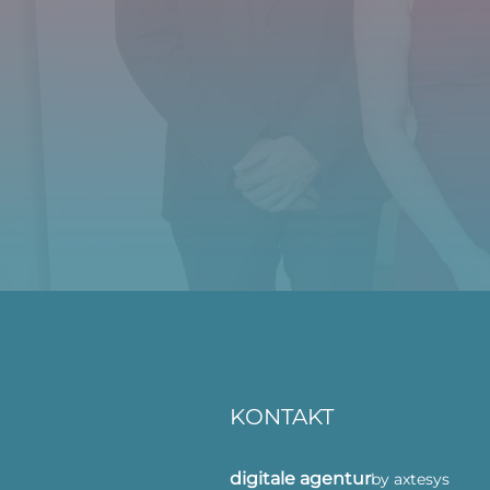
KONTAKT
digitale agentur
by axtesys