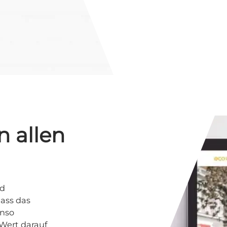
in allen
nd
dass das
enso
Wert darauf