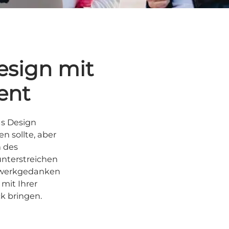
esign mit
ent
as Design
en sollte, aber
n des
unterstreichen
tzwerkgedanken
mit Ihrer
k bringen.