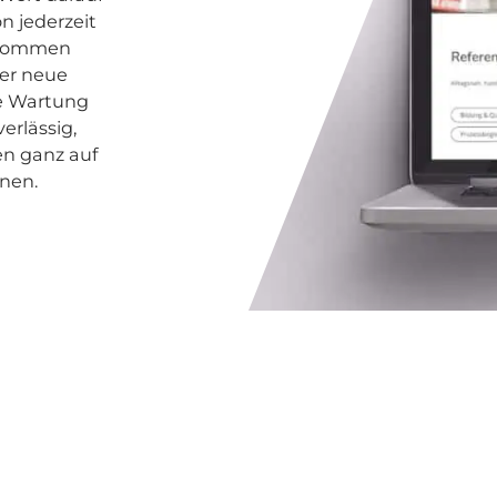
n jederzeit
enommen
er neue
ie Wartung
erlässig,
en ganz auf
nen.