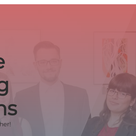
e
g
ns
her!