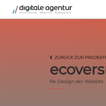
ZURÜCK ZUR PROJEKT
ecover
Re-Design der Website