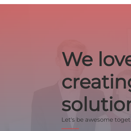
We lov
creatin
solutio
Let's be awesome toget