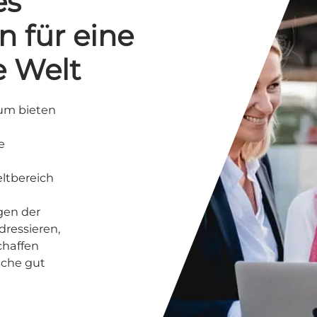
es
n für eine
e Welt
um bieten
e
ltbereich
gen der
ressieren,
chaffen
iche gut