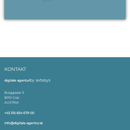
KONTAKT
by axtesys
digitale agentur
Burggasse 3
8010 Graz
AUSTRIA
+43 316 834 679-00
info@digitale-agentur.at