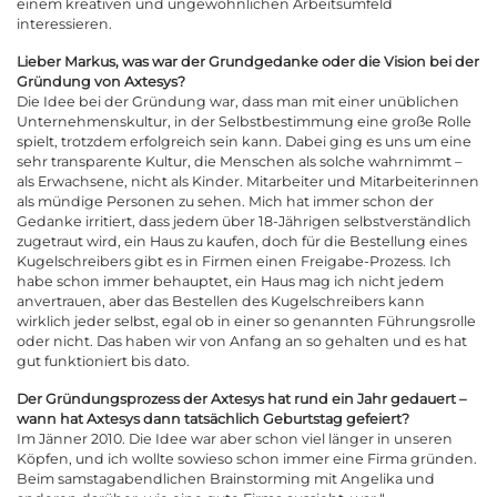
einem kreativen und ungewöhnlichen Arbeitsumfeld
interessieren.
Lieber Markus, was war der Grundgedanke oder die Vision bei der
Gründung von
Axtesys
?
Die Idee bei der Gründung war, dass man mit einer unüblichen
Unternehmenskultur, in der Selbstbestimmung eine große Rolle
spielt, trotzdem erfolgreich sein kann. Dabei ging es uns um eine
sehr transparente Kultur, die Menschen als solche wahrnimmt –
als Erwachsene, nicht als Kinder. Mitarbeiter und Mitarbeiterinnen
als mündige Personen zu sehen. Mich hat immer schon der
Gedanke irritiert, dass jedem über 18-Jährigen selbstverständlich
zugetraut wird, ein Haus zu kaufen, doch für die Bestellung eines
Kugelschreibers gibt es in Firmen einen Freigabe-Prozess. Ich
habe schon immer behauptet, ein Haus mag ich nicht jedem
anvertrauen, aber das Bestellen des Kugelschreibers kann
wirklich jeder selbst, egal ob in einer so genannten Führungsrolle
oder nicht. Das haben wir von Anfang an so gehalten und es hat
gut funktioniert bis dato.
Der Gründungsprozess der Axtesys hat rund ein Jahr gedauert –
wann hat Axtesys dann tatsächlich Geburtstag gefeiert?
Im Jänner 2010. Die Idee war aber schon viel länger in unseren
Köpfen, und ich wollte sowieso schon immer eine Firma gründen.
Beim samstagabendlichen Brainstorming mit Angelika und