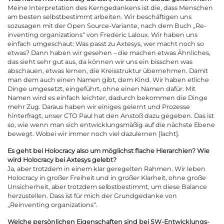
Meine Interpretation des Kerngedankens ist die, dass Menschen
am besten selbstbestimmt arbeiten. Wir beschäftigen uns
sozusagen mit der Open Source-Variante, nach dem Buch „Re-
inventing organizations“ von Frederic Laloux. Wir haben uns
einfach umgeschaut: Was passt zu Axtesys, wer macht noch so
etwas? Dann haben wir gesehen – die machen etwas Ähnliches,
das sieht sehr gut aus, da können wir uns ein bisschen was
abschauen, etwas lernen, die Kreisstruktur übernehmen. Damit
man dem auch einen Namen gibt, dem Kind. Wir haben etliche
Dinge umgesetzt, eingeführt, ohne einen Namen dafür. Mit
Namen wird es einfach leichter, dadurch bekommen die Dinge
mehr Zug. Daraus haben wir einiges gelernt und Prozesse
hinterfragt, unser CTO Paul hat den Anstoß dazu gegeben. Das ist
so, wie wenn man sich entwicklungsmäßig auf die nächste Ebene
bewegt. Wobei wir immer noch viel dazulernen [lacht].
Es geht bei Holocracy also um möglichst flache Hierarchien? Wie
wird Holocracy bei Axtesys gelebt?
Ja, aber trotzdem in einem klar geregelten Rahmen. Wir leben
Holocracy in großer Freiheit und in großer Klarheit, ohne große
Unsicherheit, aber trotzdem selbstbestimmt, um diese Balance
herzustellen. Dass ist für mich der Grundgedanke von
„Reinventing organizations“.
Welche persönlichen Eigenschaften sind bei SW-Entwicklungs-