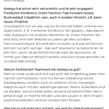
nicht
Axtesys
.
Axtesys hat schon sehr viel erreicht und ist sehr engagiert:
Freiräume-Konferenz
,
Green Panther
,
Fast Forward Award
,
Businesslauf, Grazathlon usw., auch in sozialer Hinsicht, z.B. beim
Verein ProEthik.
Grundsätzlich tun wir das, was wir für sinnvoll halten und was uns
Spaß macht. Z. B.
Freiräume-Konferenz
: Wir glauben, dass das ein
toller Austausch mit anderen Menschen ist.
Green Panther
: Wir
sind stolz, eine tolle Website ins Leben gerufen zu haben,
Fast Forward Award
: Wir sind sehr innovativ und was wir können,
können nur sehr wenige – das auch anerkannt zu bekommen ist
sehr fein. Sport, ob als Teilnehmende oder als Sponsoren, ist
immer gut. Dass wir ethisch handeln und auch etwas spenden, ist
uns ebenfalls wichtig.
Warum funktioniert Teamwork bei Axtesys so gut?
Weil wir coole Leute sind und weil auch die Umgebung passt. Man
hat hier viel Freiräume, nicht nur bei der Gestaltung seines
Arbeitsplatzes, sondern auch im weiteren Sinne. Deswegen
klappt es auch mit den selbstorganisierten Teams. Außerdem sind
wir flexibel – bei uns klebt selten jemand auf seinem Platz. Wenn
jemand sagt, er möchte mit den und den Leuten in dem Projekt
zusammenarbeiten, sind wir rundum sehr flexibel.
Was hat es mit Holocracy auf sich, wie seid Ihr darauf gekommen?