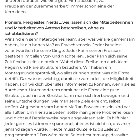
anderen darüber, wie eine gute Firma aussieht, war “
Freude an der Zusammenarbeit
” immer schon eine der
Kernideen.
Pioniere, Freigeister, Nerds … wie lassen sich die Mitarbeiterinnen
und Mitarbeiter von Axtesys beschreiben, ohne zu
schubladisieren?
Wir sind ein sehr heterogenes Team, aber was wir alle gemeinsam
haben, ist ein hohes Maß an Erwachsensein. Jeder ist selbst
verantwortlich für seine Dinge. Jeder kann seinen Freiraum
gestalten, mit allen Vor- und Nachteilen. Jeder kann sich seine
Zeit flexibel selbst einteilen. Wobei diese Freiheiten auch klare
Regeln und klare Strukturen brauchen. Wir haben ein
Montagsrundenprotokoll, wo alles drinnen steht, was die Firma
betrifft. Das war uns wichtig, damit alle zumindest die Möglichkeit
haben, sich wirklich über alles informieren zu können, wenn sie es
durchlesen. Unter anderem damit hat die Firma eine gute
Struktur, doch in der Struktur kann man sich frei bewegen und
seine Entscheidungen, wie man seine Ziele erreicht, selbst
treffen. Abgesehen vom hohen Maß an Erwachsensein sind wir
alle Tüftler. Um hier zu arbeiten, sollte man gerne Probleme lösen
und nicht auf Detailanweisungen angewiesen sein. Es hilft hier
jeder gern, es ist immer spannend, aber es ist nicht so, dass hier
jemand sagen würde: „Heute musst du Zeile 12 bis Zeile 27
programmieren.“ Das wäre nicht, Selbstbestimmung, das wäre